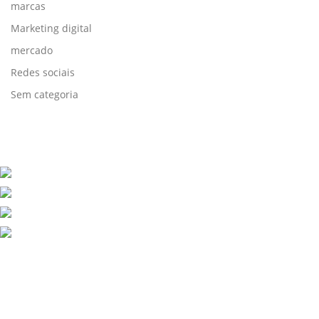
marcas
Marketing digital
mercado
Redes sociais
Sem categoria
contato@somosget.com.br
+55 54 99322.0193
R. Olavo Bilac, 70 - sala 302
Cidade Alta, Bento Gonçalves - RS