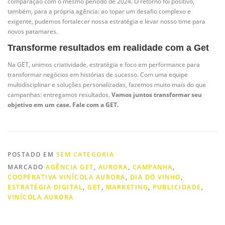
comparação com o mesmo período de 2024. O retorno foi positivo,
também, para a própria agência: ao topar um desafio complexo e
exigente, pudemos fortalecer nossa estratégia e levar nosso time para
novos patamares.
Transforme resultados em realidade com a Get
Na GET, unimos criatividade, estratégia e foco em performance para
transformar negócios em histórias de sucesso. Com uma equipe
multidisciplinar e soluções personalizadas, fazemos muito mais do que
campanhas: entregamos resultados.
Vamos juntos transformar seu
objetivo em um case. Fale com a GET.
POSTADO EM
SEM CATEGORIA
MARCADO
AGÊNCIA GET
,
AURORA
,
CAMPANHA
,
COOPERATIVA VINÍCOLA AURORA
,
DIA DO VINHO
,
ESTRATÉGIA DIGITAL
,
GET
,
MARKETING
,
PUBLICIDADE
,
VINÍCOLA AURORA