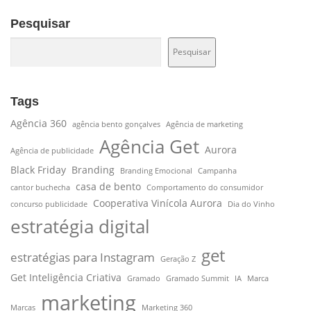
Pesquisar
Pesquisar
Pesquisar
Tags
Agência 360
agência bento gonçalves
Agência de marketing
Agência Get
Aurora
Agência de publicidade
Black Friday
Branding
Branding Emocional
Campanha
casa de bento
cantor buchecha
Comportamento do consumidor
Cooperativa Vinícola Aurora
concurso publicidade
Dia do Vinho
estratégia digital
get
estratégias para Instagram
Geração Z
Get Inteligência Criativa
Gramado
Gramado Summit
IA
Marca
marketing
Marcas
Marketing 360